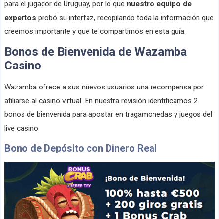
para el jugador de Uruguay, por lo que
nuestro equipo de
expertos
probó su interfaz, recopilando toda la información que
creemos importante y que te compartimos en esta guía.
Bonos de Bienvenida de Wazamba
Casino
Wazamba ofrece a sus nuevos usuarios una recompensa por
afiliarse al casino virtual. En nuestra revisión identificamos 2
bonos de bienvenida para apostar en tragamonedas y juegos del
live casino:
Bono de Depósito con Dinero Real