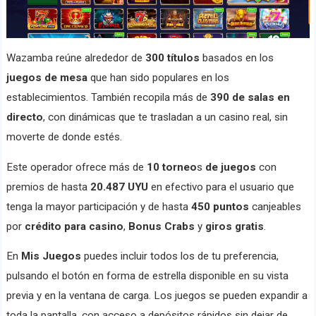
Wazamba reúne alrededor de
300 títulos
basados en los
juegos de mesa
que han sido populares en los
establecimientos. También recopila más de
390 de salas en
directo
, con dinámicas que te trasladan a un casino real, sin
moverte de donde estés.
Este operador ofrece más de
10 torneo
s
de juegos
con
premios de hasta
20.487 UYU
en efectivo para el usuario que
tenga la mayor participación y de hasta
450 puntos
canjeables
por
crédito para casino
,
Bonus Crabs
y
giros gratis
.
En
Mis Juegos
puedes incluir todos los de tu preferencia,
pulsando el botón en forma de estrella disponible en su vista
previa y en la ventana de carga. Los juegos se pueden expandir a
toda la pantalla, con acceso a depósitos rápidos sin dejar de