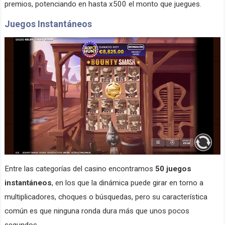
premios, potenciando en hasta x500 el monto que juegues.
Juegos Instantáneos
Entre las categorías del casino encontramos
50 juegos
instantáneos
, en los que la dinámica puede girar en torno a
multiplicadores, choques o búsquedas, pero su característica
común es que ninguna ronda dura más que unos pocos
segundos.