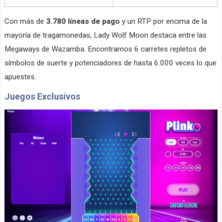
Con más de
3.780 líneas de pago
y un RTP por encima de la
mayoría de tragamonedas, Lady Wolf Moon destaca entre las
Megaways de Wazamba. Encontramos 6 carretes repletos de
símbolos de suerte y potenciadores de hasta 6.000 veces lo que
apuestes.
Juegos Exclusivos