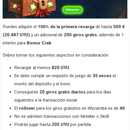
Puedes adquirir el
100% de la primera recarga
de hasta
500 €
(20.487 UYU)
y un adicional de
200 giros gratis
, además de 1
intento para
Bonus Crab
.
Debes tomar los siguientes aspectos en consideración:
Recargar al menos
820 UYU
.
Se debe cumplir un requisito de juego de
35 veces
el
monto del depósito y el bono.
Conseguirás
20 giros gratis diarios
para los días
siguientes a la transacción inicial.
El
rollover
para los giros gratuitos en Wazamba es de
40
.
No se admiten transacciones con Neteller o Skrill.
Podrás jugar hasta
205 UYU
por partida.