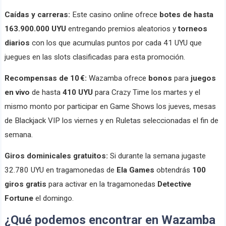
Caídas y carreras:
Este casino online ofrece
botes de hasta
163.900.000 UYU
entregando premios aleatorios y
torneos
diarios
con los que acumulas puntos por cada 41 UYU que
juegues en las slots clasificadas para esta promoción.
Recompensas de 10 €:
Wazamba ofrece
bonos
para
juegos
en vivo
de hasta
410 UYU
para Crazy Time los martes y el
mismo monto por participar en Game Shows los jueves, mesas
de Blackjack VIP los viernes y en Ruletas seleccionadas el fin de
semana.
Giros dominicales gratuitos:
Si durante la semana jugaste
32.780 UYU en tragamonedas de
Ela Games
obtendrás
100
giros gratis
para activar en la tragamonedas
Detective
Fortune
el domingo.
¿Qué podemos encontrar en Wazamba