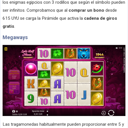
los enigmas egipcios con 3 rodillos que según el símbolo pueden
ser infinitos. Comprobamos que al
comprar un bono
desde
615 UYU se carga la Pirámide que activa la
cadena de giros
gratis
.
Megaways
Las tragamonedas habitualmente pueden proporcionar entre 5 y