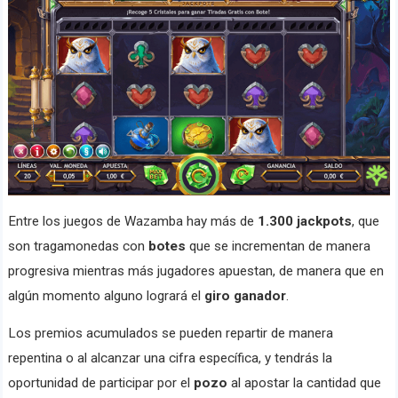
Entre los juegos de Wazamba hay más de
1.300 jackpots
, que
son tragamonedas con
botes
que se incrementan de manera
progresiva mientras más jugadores apuestan, de manera que en
algún momento alguno logrará el
giro ganador
.
Los premios acumulados se pueden repartir de manera
repentina o al alcanzar una cifra específica, y tendrás la
oportunidad de participar por el
pozo
al apostar la cantidad que