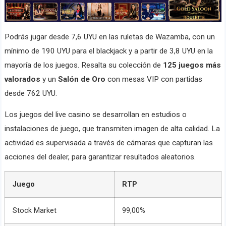
Podrás jugar desde 7,6 UYU en las ruletas de Wazamba, con un
mínimo de 190 UYU para el blackjack y a partir de 3,8 UYU en la
mayoría de los juegos. Resalta su colección de
125 juegos más
valorados
y un
Salón de Oro
con mesas VIP con partidas
desde 762 UYU.
Los juegos del live casino se desarrollan en estudios o
instalaciones de juego, que transmiten imagen de alta calidad. La
actividad es supervisada a través de cámaras que capturan las
acciones del dealer, para garantizar resultados aleatorios.
Juego
RTP
Stock Market
99,00%