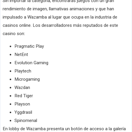
Sin importar la categoría, encontrarás juegos con un gran
rendimiento de imagen, llamativas animaciones y que han
impulsado a Wazamba al lugar que ocupa en la industria de
casinos online. Los desarrolladores más reputados de este
casino son:
Pragmatic Play
NetEnt
Evolution Gaming
Playtech
Microgaming
Wazdan
Red Tiger
Playson
Yggdrasil
Spinomenal
En lobby de Wazamba presenta un botón de acceso a la galería